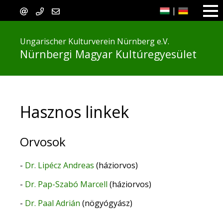
|
Ungarischer Kulturverein Nürnberg e.V.
Nürnbergi Magyar Kultúregyesület
Hasznos linkek
Orvosok
-
Dr. Lipécz Andreas
(háziorvos)
-
Dr. Pap-Szabó Marcell
(háziorvos)
-
Dr. Paal Adrián
(n
ögyógyász)